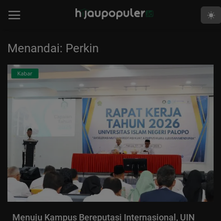
Menandai: Perkin
Beranda
Kabar
Edukasi
Human
Islami
Kabar
Khutbah
Opini
Perspektif
Menuju Kampus Bereputasi Internasional, UIN