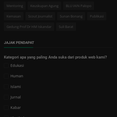
Mentoring
Keuskupan Agung
BLU IAIN Palopo
Kemasan
Scout Journalist
Sunan Bonang
Publikasi
Gedung Prof Dr HM Iskandar
Suli Barat
JAJAK PENDAPAT
Kategori apa yang paling Anda suka dari produk web kami?
Edukasi
Human
Islami
Jurnal
Kabar