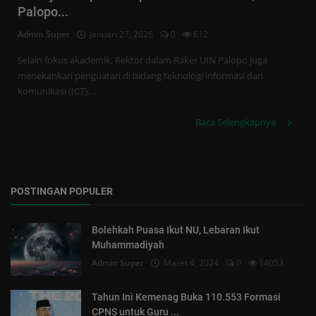
Tren
Palopo...
Admin Super
Januari 27, 2026
0
612
Masuk
Selain fokus akademik, Rektor dalam Raker UIN Palopo juga
Daftar
menekankan penguatan di bidang teknologi informasi dan
komunikasi (ICT),...
Baca Selengkapnya
POSTINGAN POPULER
Bolehkah Puasa Ikut NU, Lebaran Ikut
Muhammadiyah
Admin Super
Maret 4, 2024
0
14053
Tahun Ini Kemenag Buka 110.553 Formasi
CPNS untuk Guru ...