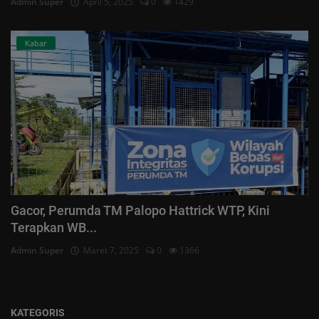
Admin Super
April 5, 2025
0
1429
Kabar
Gacor, Perumda TM Palopo Hattrick WTP, Kini
Terapkan WB...
Admin Super
Maret 7, 2025
0
1366
KATEGORIS