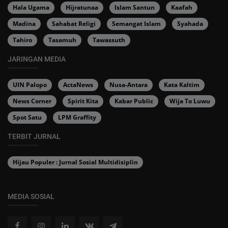
Hala Ugama
Hijratunaa
Islam Santun
Kaafah
Madina
Sahabat Religi
Semangat Islam
Syahada
Tahiro
Tasamuh
Tawassuth
JARINGAN MEDIA
UIN Palopo
ActaNews
Nusa-Antara
Kata Kaltim
News Corner
Spirit Kita
Kabar Public
Wija To Luwu
Spot Satu
LPM Graffity
TERBIT JURNAL
Hijau Populer : Jurnal Sosial Multidisiplin
MEDIA SOSIAL