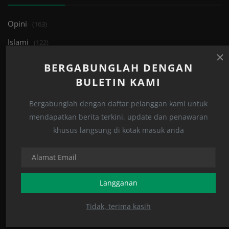
Opini
(163)
Islami
(122)
Tren
(33)
BERGABUNGLAH DENGAN
Edukasi
(32)
BULETIN KAMI
Perspektif
(159)
Bergabunglah dengan daftar pelanggan kami untuk
Human
(27)
mendapatkan berita terkini, update dan penawaran
khusus langsung di kotak masuk anda
Khutbah
(24)
Kabar
(1131)
Jurnal
(3)
Langganan
Tidak, terima kasih
POSTING ACAK