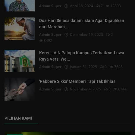
Admin Super
April 18, 2024
7
12893
Doa Hari Selasa dalam Islam Agar Dijauhkan
dari Marabah...
Admin Super
Desember 19, 2023
0
8492
Keren, IAIN Palopo Kampus Terbaik se-Luwu
Raya Versi We...
Admin Super
Januari 31, 2025
0
7603
'Pabbere Sikku' Memberi Tapi Tak Ikhlas
Admin Super
November 4, 2025
0
6744
PILIHAN KAMI