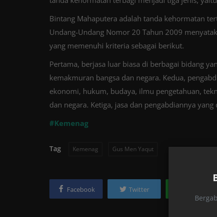
tanda kehormatan terbagi menjadi tiga jenis, yai
Bintang Mahaputera adalah tanda kehormatan terti
Undang-Undang Nomor 20 Tahun 2009 menyatakan
yang memenuhi kriteria sebagai berikut.
Pertama, berjasa luar biasa di berbagai bidang y
kemakmuran bangsa dan negara. Kedua, pengabdian
ekonomi, hukum, budaya, ilmu pengetahuan, tekno
dan negara. Ketiga, jasa dan pengabdiannya yang di
#Kemenag
Tag
Kemenag
Gus Men Yaqut
Facebook
Twitter
Whatsapp
Bergab