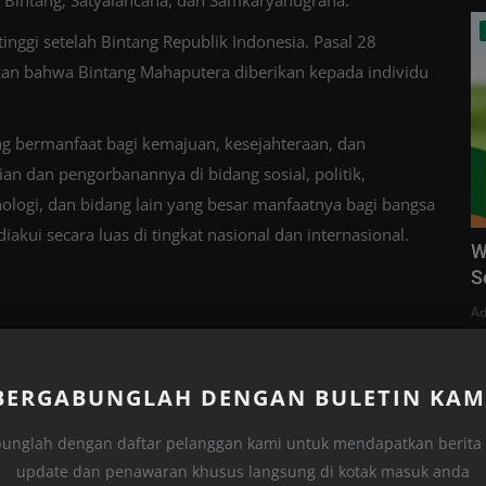
tu Bintang, Satyalancana, dan Samkaryanugraha.
nggi setelah Bintang Republik Indonesia. Pasal 28
 bahwa Bintang Mahaputera diberikan kepada individu
ang bermanfaat bagi kemajuan, kesejahteraan, dan
 dan pengorbanannya di bidang sosial, politik,
logi, dan bidang lain yang besar manfaatnya bagi bangsa
akui secara luas di tingkat nasional dan internasional.
W
S
Ad
BERGABUNGLAH DENGAN BULETIN KAM
Linkedin
Pinterest
unglah dengan daftar pelanggan kami untuk mendapatkan berita t
update dan penawaran khusus langsung di kotak masuk anda