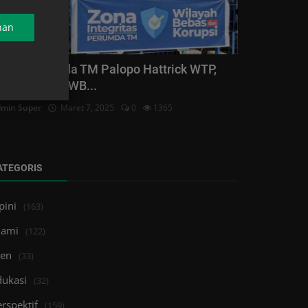
nan
acor, Perumda TM Palopo Hattrick WTP,
ini Terapkan WB...
min Super
Maret 7, 2025
0
1365
ATEGORIS
pini
(163)
lami
(122)
ren
(33)
dukasi
(32)
rspektif
(159)