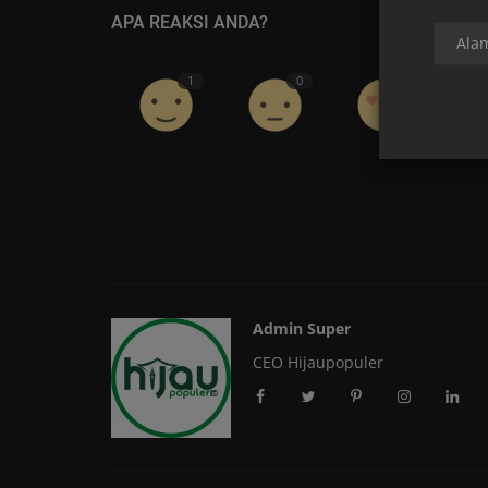
APA REAKSI ANDA?
1
0
2
Suka
Benci
Suka
L
Admin Super
CEO Hijaupopuler