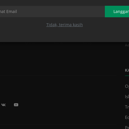
Langga
0
0
1
1
Tidak, terima kasih
G
K
ucu
Marah
Sedih
Wow
Ad
K
O
Is
T
E
Pe