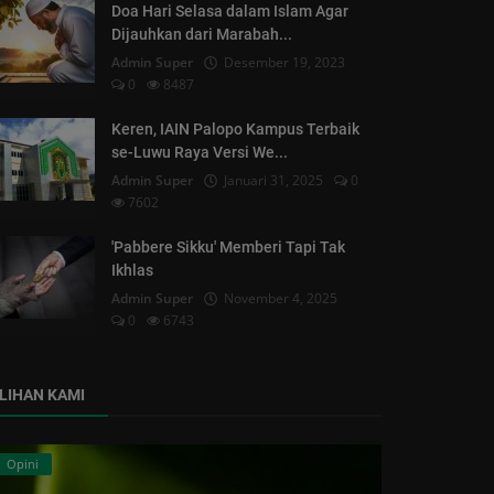
Doa Hari Selasa dalam Islam Agar
Dijauhkan dari Marabah...
Admin Super
Desember 19, 2023
0
8487
Keren, IAIN Palopo Kampus Terbaik
se-Luwu Raya Versi We...
Admin Super
Januari 31, 2025
0
7602
'Pabbere Sikku' Memberi Tapi Tak
Ikhlas
Admin Super
November 4, 2025
0
6743
ILIHAN KAMI
Opini