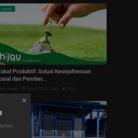
Jurnal
akaf Produktif: Solusi Kesejahteraan
osial dan Pember...
min Super
April 5, 2025
0
1428
Kabar
I
erkini,