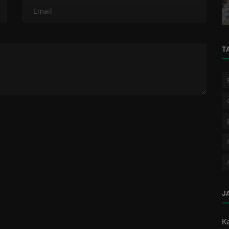
Rongkong di Tengah Proyek Geotermal
T
J
Ka