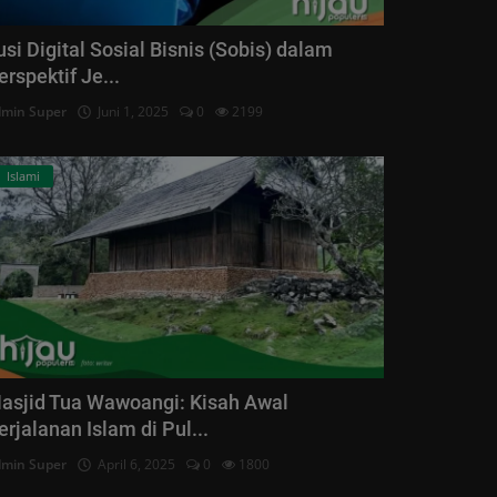
lusi Digital Sosial Bisnis (Sobis) dalam
erspektif Je...
min Super
Juni 1, 2025
0
2199
Islami
asjid Tua Wawoangi: Kisah Awal
erjalanan Islam di Pul...
min Super
April 6, 2025
0
1800