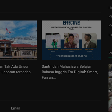
H
K
K
Ju
P
kan Tak Ada Unsur
Santri dan Mahasiswa Belajar
 Laporan terhadap
Bahasa Inggris Era Digital: Smart,
Fun an...
Opini
Email
an
Hak Masyarakat dan Masa Depan