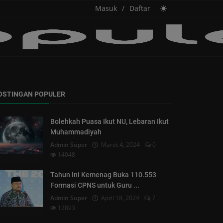
Masuk
/
Daftar
OSTINGAN POPULER
Bolehkah Puasa Ikut NU, Lebaran Ikut
Muhammadiyah
Admin Super
Maret 4, 2024
0
14048
Tahun Ini Kemenag Buka 110.553
Formasi CPNS untuk Guru ...
Admin Super
April 18, 2024
7
12893