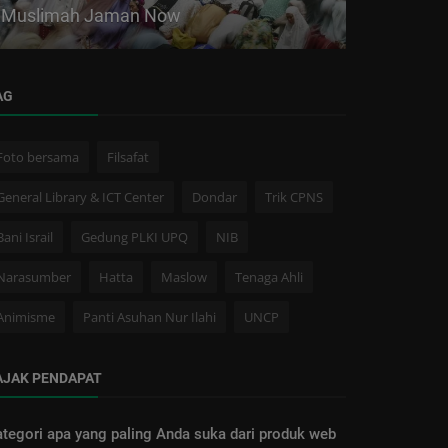
Muslimah Jaman Now
Manusia Me
AG
Foto bersama
Filsafat
General Library & ICT Center
Dondar
Trik CPNS
Bani Israil
Gedung PLKI UPQ
NIB
Narasumber
Hatta
Maslow
Tenaga Ahli
Animisme
Panti Asuhan Nur Ilahi
UNCP
AJAK PENDAPAT
tegori apa yang paling Anda suka dari produk web