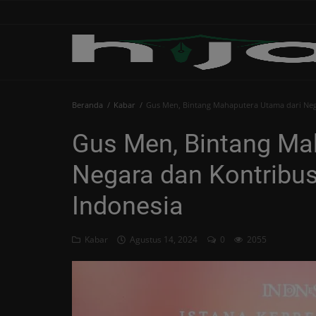
Beranda
Beranda
Kabar
Gus Men, Bintang Mahaputera Utama dari Neg
Edukasi
Gus Men, Bintang Ma
Human
Negara dan Kontribu
Islami
Indonesia
Kabar
Khutbah
Kabar
Agustus 14, 2024
0
2055
Opini
Perspektif