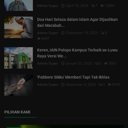
Admin Super
April 18, 2024
7
12893
Doa Hari Selasa dalam Islam Agar Dijauhkan
dari Marabah...
Admin Super
Desember 19, 2023
0
8487
Keren, IAIN Palopo Kampus Terbaik se-Luwu
Raya Versi We...
Admin Super
Januari 31, 2025
0
7603
'Pabbere Sikku' Memberi Tapi Tak Ikhlas
Admin Super
November 4, 2025
0
6743
PILIHAN KAMI