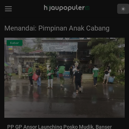
Menandai: Pimpinan Anak Cabang
Beranda
Kabar
Edukasi
Human
Islami
Kabar
Khutbah
Opini
Perspektif
PP GP Ansor Launching Posko Mudik, Banser