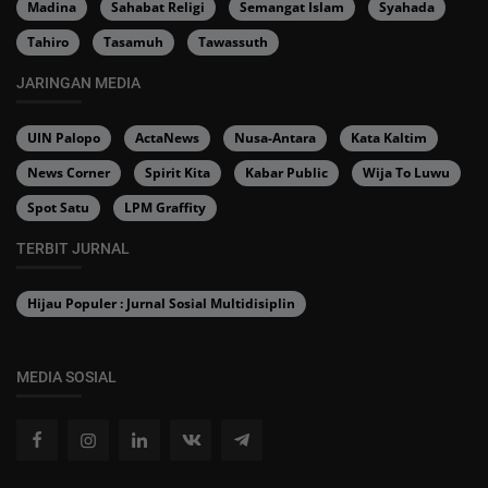
Madina
Sahabat Religi
Semangat Islam
Syahada
Tahiro
Tasamuh
Tawassuth
JARINGAN MEDIA
UIN Palopo
ActaNews
Nusa-Antara
Kata Kaltim
News Corner
Spirit Kita
Kabar Public
Wija To Luwu
Spot Satu
LPM Graffity
TERBIT JURNAL
Hijau Populer : Jurnal Sosial Multidisiplin
MEDIA SOSIAL