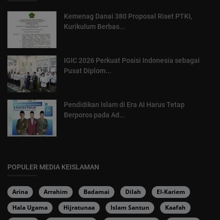
Kemenag Danai 380 Proposal Riset PTKI,
Kurikulum Berbas...
IGIC 2026 Perkuat Posisi Indonesia sebagai
Pusat Diplom...
Pendidikan Islam di Era AI Harus Tetap
Berporos pada Ad...
POPULER MEDIA KEISLAMAN
Arina
Arrahim
Badamai
Dilah
El-Kariem
Hala Ugama
Hijratunaa
Islam Santun
Kaafah