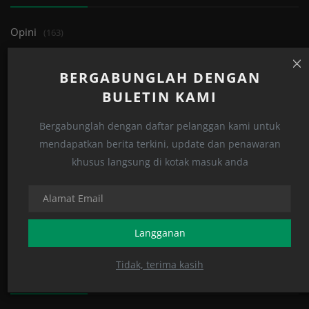
Opini
(163)
Islami
(122)
BERGABUNGLAH DENGAN
Tren
(33)
BULETIN KAMI
Edukasi
(32)
Bergabunglah dengan daftar pelanggan kami untuk
Perspektif
(159)
mendapatkan berita terkini, update dan penawaran
Human
(27)
khusus langsung di kotak masuk anda
Khutbah
(24)
Kabar
(1131)
Jurnal
(3)
Langganan
Tidak, terima kasih
POSTING ACAK