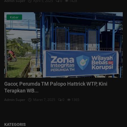
Admin Super
April 5, 2025
0
1428
Kabar
Gacor, Perumda TM Palopo Hattrick WTP, Kini
Terapkan WB...
Admin Super
Maret 7, 2025
0
1365
KATEGORIS