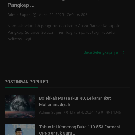
Tren
Pangkep ...
Admin Super
Maret 25, 2025
0
802
Masuk
Nampak sejumlah pengurus dan kader Ansor Banser Kabupaten
Daftar
Pangkep, Sulawesi Selatan, membagikan paket takjil kepada
pelintas. Kegi...
Baca Selengkapnya
POSTINGAN POPULER
Bolehkah Puasa Ikut NU, Lebaran Ikut
Muhammadiyah
Admin Super
Maret 4, 2024
0
14049
Tahun Ini Kemenag Buka 110.553 Formasi
CPNS untuk Guru ...