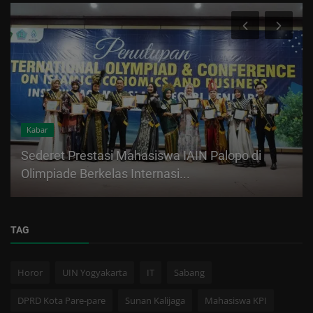
Kabar
Sederet Prestasi Mahasiswa IAIN Palopo di
Olimpiade Berkelas Internasi...
TAG
Horor
UIN Yogyakarta
IT
Sabang
DPRD Kota Pare-pare
Sunan Kalijaga
Mahasiswa KPI