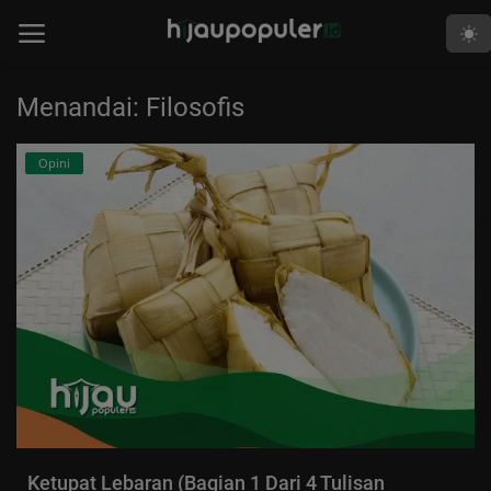
Menandai: Filosofis
Beranda
Opini
Edukasi
Human
Islami
Kabar
Khutbah
Opini
Perspektif
Ketupat Lebaran (Bagian 1 Dari 4 Tulisan