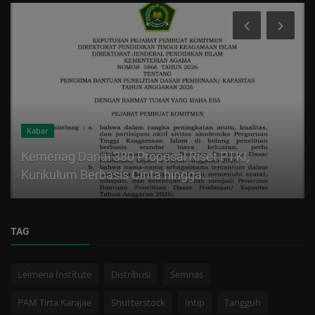
Kabar
Kemenag Danai 380 Proposal Riset PTKI,
Kurikulum Berbasis Cinta hingga...
TAG
Leimena Institute
Distribusi
Semnas
PAM Tirta Karajae
Shutterstock
Intip
Tangguh