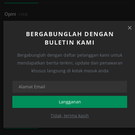
Opini
(163)
Islami
(122)
BERGABUNGLAH DENGAN
Tren
(33)
BULETIN KAMI
Edukasi
(32)
Bergabunglah dengan daftar pelanggan kami untuk
Perspektif
(159)
mendapatkan berita terkini, update dan penawaran
Human
(27)
khusus langsung di kotak masuk anda
Khutbah
(24)
Kabar
(1131)
Jurnal
(3)
Langganan
Tidak, terima kasih
POSTING ACAK