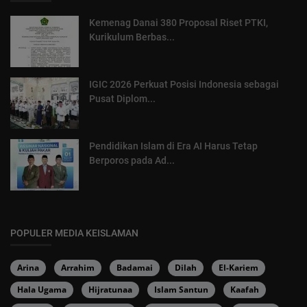
Kemenag Danai 380 Proposal Riset PTKI,
Kurikulum Berbas...
IGIC 2026 Perkuat Posisi Indonesia sebagai
Pusat Diplom...
Pendidikan Islam di Era AI Harus Tetap
Berporos pada Ad...
POPULER MEDIA KEISLAMAN
Arina
Arrahim
Badamai
Dilah
El-Kariem
Hala Ugama
Hijratunaa
Islam Santun
Kaafah