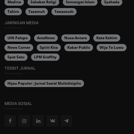
Madina
Sahabat Religi
Semangat Islam
Syahada
Tahiro
Tasamuh
Tawassuth
JARINGAN MEDIA
UIN Palopo
ActaNews
Nusa-Antara
Kata Kaltim
News Corner
Spirit Kita
Kabar Public
Wija To Luwu
Spot Satu
LPM Graffity
TERBIT JURNAL
Hijau Populer : Jurnal Sosial Multidisiplin
MEDIA SOSIAL