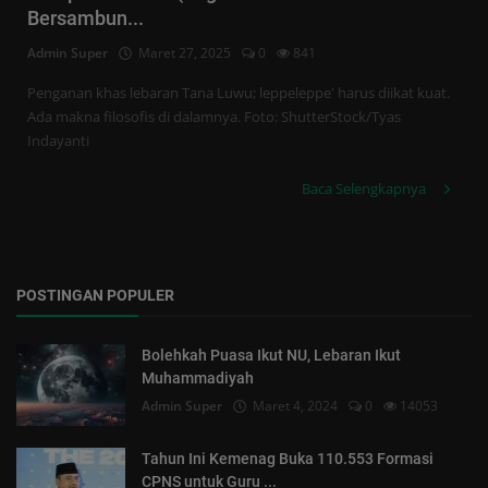
Tren
Bersambun...
Admin Super
Maret 27, 2025
0
841
Masuk
Penganan khas lebaran Tana Luwu; leppeleppe' harus diikat kuat.
Daftar
Ada makna filosofis di dalamnya. Foto: ShutterStock/Tyas
Indayanti
Baca Selengkapnya
POSTINGAN POPULER
Bolehkah Puasa Ikut NU, Lebaran Ikut
Muhammadiyah
Admin Super
Maret 4, 2024
0
14053
Tahun Ini Kemenag Buka 110.553 Formasi
CPNS untuk Guru ...