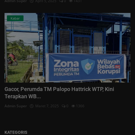
Admin Super
April 5, 2025
0
1431
Kabar
Gacor, Perumda TM Palopo Hattrick WTP, Kini
Terapkan WB...
Admin Super
Maret 7, 2025
0
1366
KATEGORIS