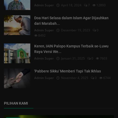
Admin Super
April 18, 2024
7
12893
Doa Hari Selasa dalam Islam Agar Dijauhkan
dari Marabah...
Admin Super
Desember 19, 2023
0
8492
Keren, IAIN Palopo Kampus Terbaik se-Luwu
Raya Versi We...
Admin Super
Januari 31, 2025
0
7603
'Pabbere Sikku' Memberi Tapi Tak Ikhlas
Admin Super
November 4, 2025
0
6744
PILIHAN KAMI