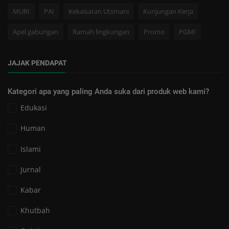
MURI
PAI
Kekaisaran Utsmani
Kunjungan Kerja
Apel gabungan
Ramah lingkungan
Promo
PGMI
JAJAK PENDAPAT
Kategori apa yang paling Anda suka dari produk web kami?
Edukasi
Human
Islami
Jurnal
Kabar
Khutbah