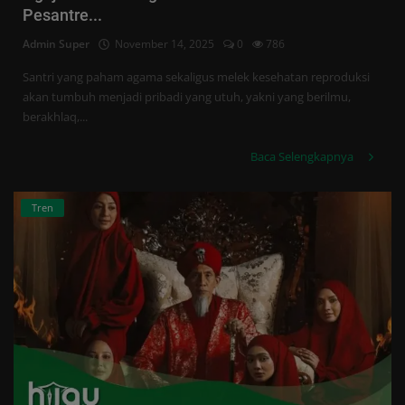
Tren
Pesantre...
Admin Super
November 14, 2025
0
786
Masuk
Santri yang paham agama sekaligus melek kesehatan reproduksi
Daftar
akan tumbuh menjadi pribadi yang utuh, yakni yang berilmu,
berakhlaq,...
Baca Selengkapnya
Tren