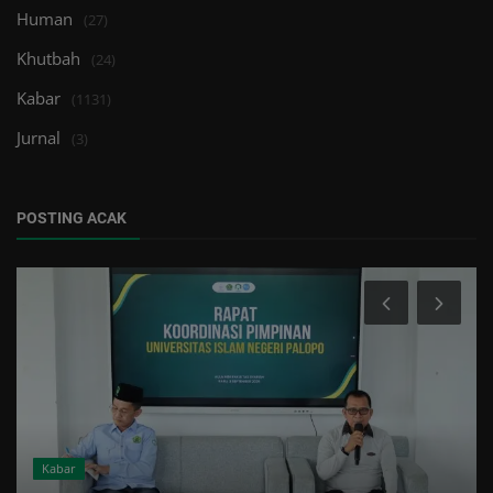
Human
(27)
Khutbah
(24)
Kabar
(1131)
Jurnal
(3)
POSTING ACAK
Kabar