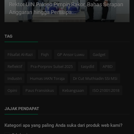
Rektor UIN Palopo Pimpin Rakor, Bahas Serapan
Anggaran hingga Persiapa...
TAG
Filsafat Al-Razi
Fiqh
GP Ansor Luwu
Gadget
Reflektif
Pra-Porprov Sulsel 2025
tasydîd
APBD
Industri
Humas IAKN Toraja
Dr Cut Muthiadin SSi MSi
Opini
Paus Fransiskus
Kebangsaan
ISO 21001:2018
JAJAK PENDAPAT
Kategori apa yang paling Anda suka dari produk web kami?