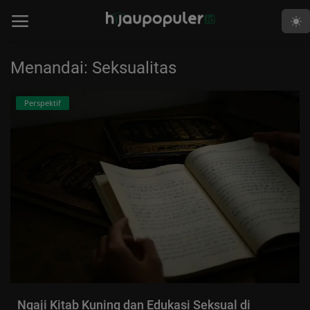
Menandai: Seksualitas
Beranda
Perspektif
Edukasi
Human
Islami
Kabar
Khutbah
Opini
Perspektif
Ngaji Kitab Kuning dan Edukasi Seksual di