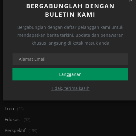
BERGABUNGLAH DENGAN
BULETIN KAMI
Gacor, Perumda TM Palopo Hattrick WTP, Kini
Bergabunglah dengan daftar pelanggan kami untuk
Terapkan WB...
mendapatkan berita terkini, update dan penawaran
khusus langsung di kotak masuk anda
Admin Super
Maret 7, 2025
0
1366
KATEGORIS
Langganan
Opini
(163)
Tidak, terima kasih
Islami
(122)
Tren
(33)
Edukasi
(32)
Perspektif
(159)