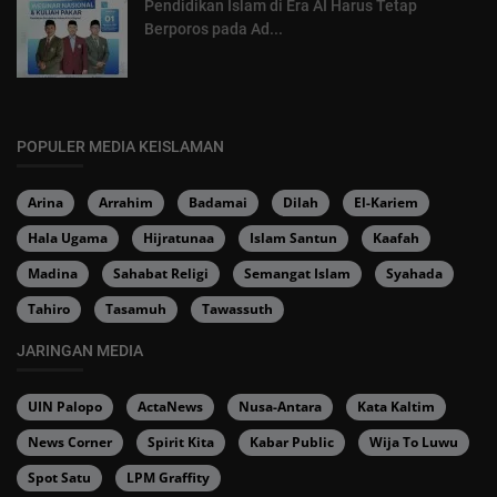
Pendidikan Islam di Era AI Harus Tetap
Berporos pada Ad...
POPULER MEDIA KEISLAMAN
Arina
Arrahim
Badamai
Dilah
El-Kariem
Hala Ugama
Hijratunaa
Islam Santun
Kaafah
Madina
Sahabat Religi
Semangat Islam
Syahada
Tahiro
Tasamuh
Tawassuth
JARINGAN MEDIA
UIN Palopo
ActaNews
Nusa-Antara
Kata Kaltim
News Corner
Spirit Kita
Kabar Public
Wija To Luwu
Spot Satu
LPM Graffity