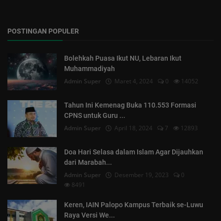
POSTINGAN POPULER
Bolehkah Puasa Ikut NU, Lebaran Ikut
Muhammadiyah
Admin Super
Maret 4, 2024
0
14052
Tahun Ini Kemenag Buka 110.553 Formasi
CPNS untuk Guru ...
Admin Super
April 18, 2024
7
12893
Doa Hari Selasa dalam Islam Agar Dijauhkan
dari Marabah...
Admin Super
Desember 19, 2023
0
8491
Keren, IAIN Palopo Kampus Terbaik se-Luwu
Raya Versi We...