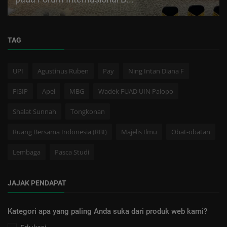
TAG
UPI
Agustinus Ruben
Pay
Ning Intan Diana F
FISIP
Apel
MBG
Wadek FUAD UIN Palopo
Shalat Sunnah
Tongkonan
Ruang Bersama Indonesia (RBI)
Majelis Ilmu
Obat-obatan
Lembaga
Pasca Studi
JAJAK PENDAPAT
Kategori apa yang paling Anda suka dari produk web kami?