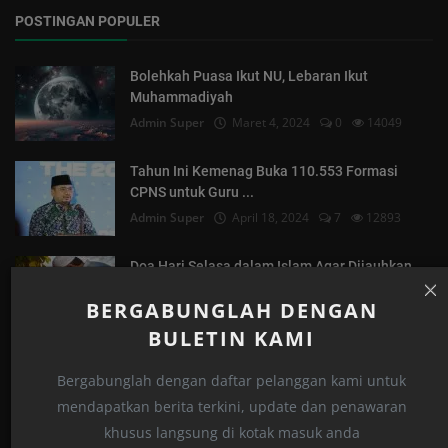
POSTINGAN POPULER
Bolehkah Puasa Ikut NU, Lebaran Ikut
Muhammadiyah
Admin Super
Maret 4, 2024
0
14049
Tahun Ini Kemenag Buka 110.553 Formasi
CPNS untuk Guru ...
Admin Super
April 18, 2024
7
12893
Doa Hari Selasa dalam Islam Agar Dijauhkan
dari Marabah...
BERGABUNGLAH DENGAN
Admin Super
Desember 19, 2023
0
8487
BULETIN KAMI
Keren, IAIN Palopo Kampus Terbaik se-Luwu
Bergabunglah dengan daftar pelanggan kami untuk
Raya Versi We...
mendapatkan berita terkini, update dan penawaran
Admin Super
Januari 31, 2025
0
7603
khusus langsung di kotak masuk anda