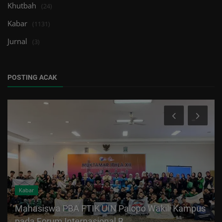
Khutbah
(24)
Kabar
(1131)
Jurnal
(3)
POSTING ACAK
Kabar
Mahasiswa PBA FTIK UIN Palopo Wakili Kampus
pada Forum Internasional B...