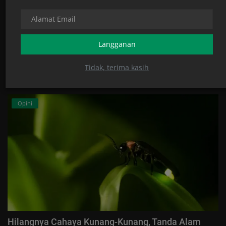
'Pabbere Sikku' Memberi Tapi Tak Ikhlas
Admin Super
November 4, 2025
0
6743
Langganan
Tidak, terima kasih
PILIHAN KAMI
Opini
Hilangnya Cahaya Kunang-Kunang, Tanda Alam