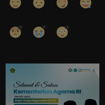
Suka
Benci
Suka
Lucu
0
0
0
Marah
Sedih
Wow