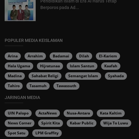
Pendidikan Islam di Era AI Harus Tetap
Berporos pada Ad...
POPULER MEDIA KEISLAMAN
Arina
Arrahim
Badamai
Dilah
El-Kariem
Hala Ugama
Hijratunaa
Islam Santun
Kaafah
Madina
Sahabat Religi
Semangat Islam
Syahada
Tahiro
Tasamuh
Tawassuth
JARINGAN MEDIA
UIN Palopo
ActaNews
Nusa-Antara
Kata Kaltim
News Corner
Spirit Kita
Kabar Public
Wija To Luwu
Spot Satu
LPM Graffity