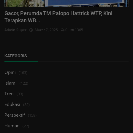
Gacor, Perumda TM Palopo Hattrick WTP, Kini
Terapkan WB...
Admin Super
Maret 7, 2025
0
1365
KATEGORIS
Opini
(163)
Islami
(122)
Tren
(33)
Edukasi
(32)
Perspektif
(159)
Human
(27)