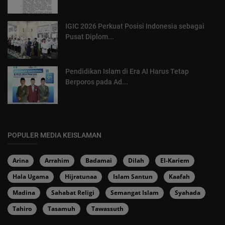
IGIC 2026 Perkuat Posisi Indonesia sebagai
Pusat Diplom...
Pendidikan Islam di Era AI Harus Tetap
Berporos pada Ad...
POPULER MEDIA KEISLAMAN
Arina
Arrahim
Badamai
Dilah
El-Kariem
Hala Ugama
Hijratunaa
Islam Santun
Kaafah
Madina
Sahabat Religi
Semangat Islam
Syahada
Tahiro
Tasamuh
Tawassuth