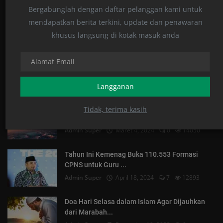
Bergabunglah dengan daftar pelanggan kami untuk
Komentar Postingan
mendapatkan berita terkini, update dan penawaran
khusus langsung di kotak masuk anda
POSTINGAN POPULER
Langganan
Bolehkah Puasa Ikut NU, Lebaran Ikut
Tidak, terima kasih
Muhammadiyah
Admin Super
Maret 4, 2024
0
14050
Tahun Ini Kemenag Buka 110.553 Formasi
CPNS untuk Guru ...
Admin Super
April 18, 2024
7
12893
Doa Hari Selasa dalam Islam Agar Dijauhkan
dari Marabah...