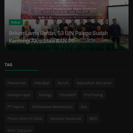
Kabar
Belum Lama Berdiri, S3 UIN Palopo Sudah
Kantongi Akreditasi BAN-PT
TAG
Pemerhati
Fleksibel
Buruh
Kelurahan Murante
Herapo-rapo
Teologi
Perpektif
Prof Inung
PT Hipnu
Mahasiswa Berprestasi
Esa
Poros Intim III 2024
Seminar Nasional
BKD
Muh Qayyum