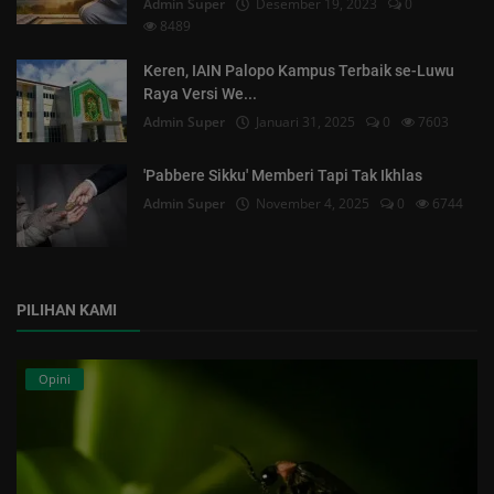
Admin Super
Desember 19, 2023
0
8489
Keren, IAIN Palopo Kampus Terbaik se-Luwu
Raya Versi We...
Admin Super
Januari 31, 2025
0
7603
'Pabbere Sikku' Memberi Tapi Tak Ikhlas
Admin Super
November 4, 2025
0
6744
PILIHAN KAMI
Opini