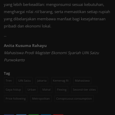
yang lebih berkeadilan: mengonsumsi sesuai kebutuhan,
menghargai nilai
riil
barang, serta memastikan setiap rupiah
yang dibelanjakan membawa manfaat bagi kesejahteraan
pribadi dan ekonomi lokal.
--
Anita Kusuma Rahayu
Mahasiswa Prodi Magister Ekonomi Syariah UIN Saizu
Purwokerto
Tag
Tren
UIN Saizu
Jakarta
Kemenag RI
Mahasiswa
Gaya hidup
Urban
Mahal
Flexing
Second-tier cities
Price following
Metropolitan
Conspicuous consumption