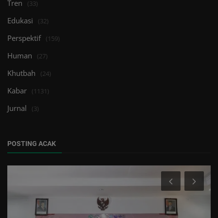
Tren
(33)
Edukasi
(32)
Perspektif
(159)
Human
(27)
Khutbah
(24)
Kabar
(1131)
Jurnal
(3)
POSTING ACAK