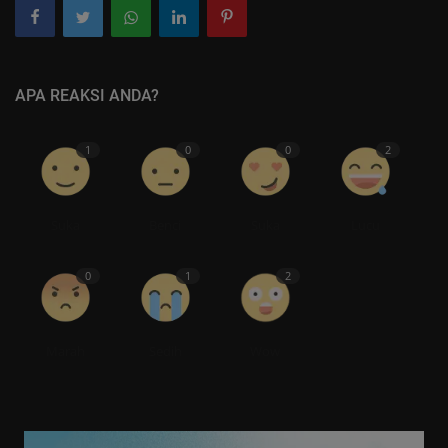
APA REAKSI ANDA?
1
0
0
2
Suka
Benci
Suka
Lucu
0
1
2
Marah
Sedih
Wow