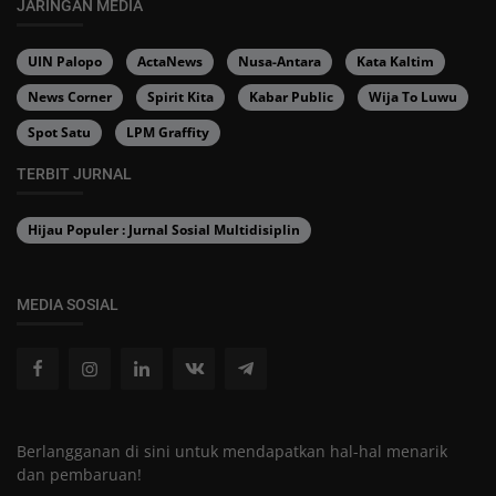
JARINGAN MEDIA
UIN Palopo
ActaNews
Nusa-Antara
Kata Kaltim
News Corner
Spirit Kita
Kabar Public
Wija To Luwu
Spot Satu
LPM Graffity
TERBIT JURNAL
Hijau Populer : Jurnal Sosial Multidisiplin
MEDIA SOSIAL
Berlangganan di sini untuk mendapatkan hal-hal menarik
dan pembaruan!