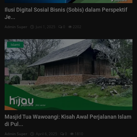
Ilusi Digital Sosial Bisnis (Sobis) dalam Perspektif
Je...
Admin Super
Juni 1, 2025
0
2202
Islami
Masjid Tua Wawoangi: Kisah Awal Perjalanan Islam
di Pul...
Admin Super
April 6, 2025
0
1810