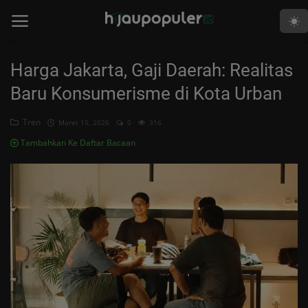
Harga Jakarta, Gaji Daerah: Realitas
Beranda
Baru Konsumerisme di Kota Urban
Edukasi
Tren
Maret 15, 2026
0
316
Human
Tambahkan Ke Daftar Bacaan
Islami
Kabar
Khutbah
Opini
Perspektif