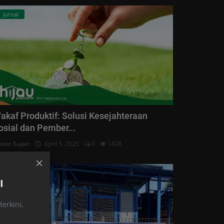
Jurnal
akaf Produktif: Solusi Kesejahteraan
osial dan Pember...
min Super
April 5, 2025
0
1428
Kabar
I
erkini,