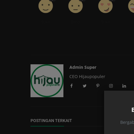
Suka
Benci
Suka
L
Admin Super
CEO Hijaupopuler
POSTINGAN TERKAIT
Bergab