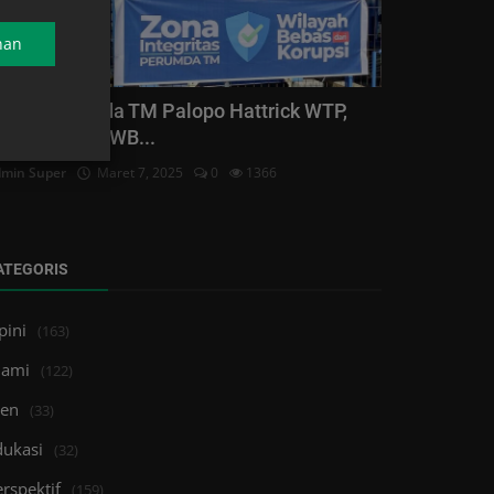
nan
acor, Perumda TM Palopo Hattrick WTP,
ini Terapkan WB...
min Super
Maret 7, 2025
0
1366
ATEGORIS
pini
(163)
lami
(122)
ren
(33)
dukasi
(32)
rspektif
(159)