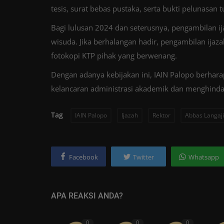
tesis, surat bebas pustaka, serta bukti pelunasan 
Bagi lulusan 2024 dan seterusnya, pengambilan i
wisuda. Jika berhalangan hadir, pengambilan ijaz
fotokopi KTP pihak yang berwenang.
Dengan adanya kebijakan ini, IAIN Palopo berhar
kelancaran administrasi akademik dan menghindar
Tag
IAIN Palopo
Ijazah
Rektor
Abbas Langaji
Facebook
Twitter
Whatsapp
APA REAKSI ANDA?
0
0
0