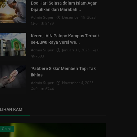
Doa Hari Selasa dalam Islam Agar
Dijauhkan dari Marabah...
Admin Super
Desember 19, 2023
0
8489
Keren, IAIN Palopo Kampus Terbaik
se-Luwu Raya Versi We...
Admin Super
Januari 31, 2025
0
7603
'Pabbere Sikku' Memberi Tapi Tak
Ikhlas
Admin Super
November 4, 2025
0
6744
ILIHAN KAMI
Opini