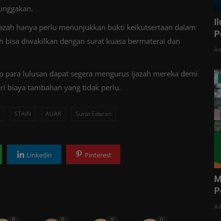
tunggakan.
I
jazah hanya perlu menunjukkan bukti keikutsertaan dalam
P
ah bisa diwakilkan dengan surat kuasa bermaterai dan
Ad
ap para lulusan dapat segera mengurus ijazah mereka demi
i biaya tambahan yang tidak perlu.
STAIN
AUAK
Surat Edaran
Linkedin
Pinterest
M
P
Ad
0
0
0
0