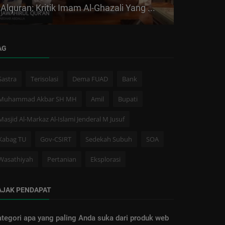
Alquran: Kritik Imam Al-Ghazali Yang ...
Akselerasi
AG
Sastra
Terisolasi
Dema FUAD
Bank
Muhammad Akbar SH MH
Amil
Bupati
Masjid Al-Markaz Al-Islami Jenderal M Jusuf
Kabag TU
Gov-CSIRT
Sedekah Subuh
SOA
Wasathiyah
Pertanian
Eksplorasi
AJAK PENDAPAT
tegori apa yang paling Anda suka dari produk web