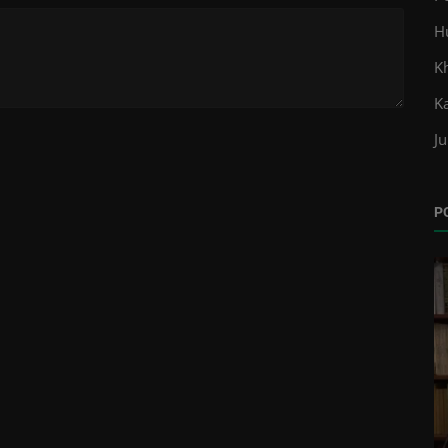
H
K
K
Ju
P
Opini
26, Dua
Gerakan Mahasiswa Produktif untuk