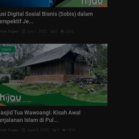
lusi Digital Sosial Bisnis (Sobis) dalam
erspektif Je...
min Super
Juni 1, 2025
0
2202
Islami
asjid Tua Wawoangi: Kisah Awal
erjalanan Islam di Pul...
min Super
April 6, 2025
0
1810