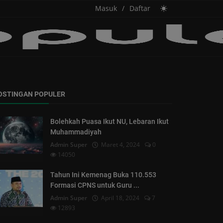
Masuk
/
Daftar
OSTINGAN POPULER
Bolehkah Puasa Ikut NU, Lebaran Ikut
Muhammadiyah
Admin Super
Maret 4, 2024
0
14050
Tahun Ini Kemenag Buka 110.553
Formasi CPNS untuk Guru ...
Admin Super
April 18, 2024
7
12893