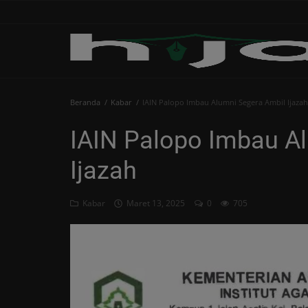
Beranda
Beranda
Kabar
IAIN Palopo Imbau Alumni Segera Ambil Ijazah
Edukasi
IAIN Palopo Imbau A
Human
Ijazah
Islami
Kabar
Kabar
Maret 13, 2025
0
705
Khutbah
Opini
Perspektif