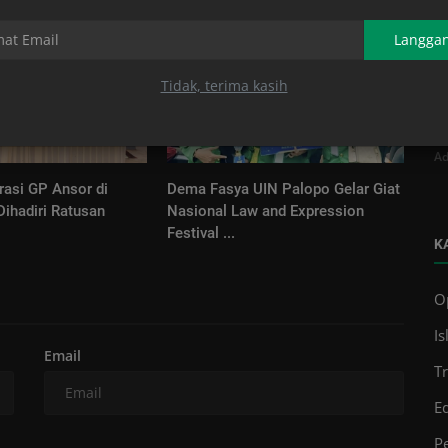
Langga
Tidak, terima kasih
G
K
Ad
asi GP Ansor di
Dema Fasya UIN Palopo Gelar Giat
Dihadiri Ratusan
Nasional Law and Expression
Festival ...
K
O
Is
Email
T
E
Pe