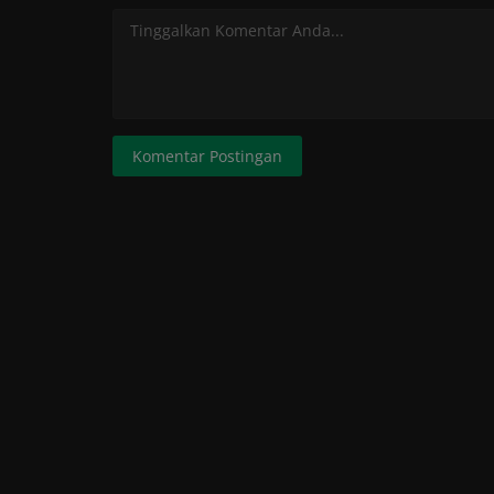
Komentar Postingan
Kabar
Di Balik Panggung MTQ Sulsel 20