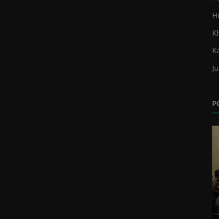
H
K
K
Ju
P
Kabar
an
UIN Palopo Apresiasi Kemenag Tiga