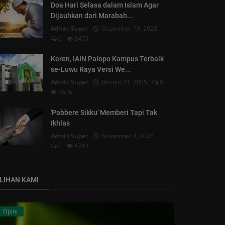
Doa Hari Selasa dalam Islam Agar
Dijauhkan dari Marabah...
Admin Super
Desember 19, 2023
0
8495
Keren, IAIN Palopo Kampus Terbaik
se-Luwu Raya Versi We...
Admin Super
Januari 31, 2025
0
7606
'Pabbere Sikku' Memberi Tapi Tak
Ikhlas
Admin Super
November 4, 2025
0
6744
ILIHAN KAMI
Opini