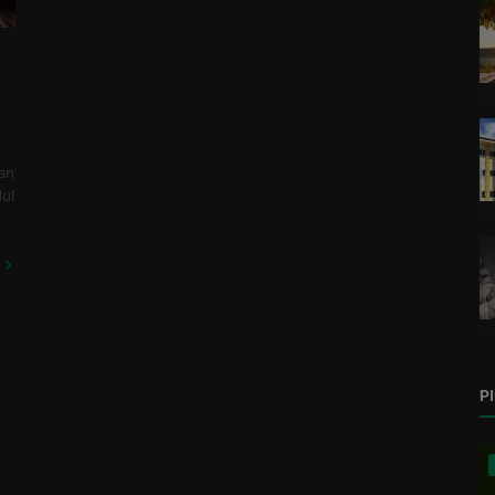
kan
dul
P