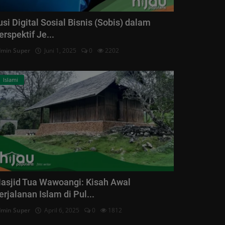
lusi Digital Sosial Bisnis (Sobis) dalam
erspektif Je...
min Super
Juni 1, 2025
0
2202
Islami
asjid Tua Wawoangi: Kisah Awal
erjalanan Islam di Pul...
min Super
April 6, 2025
0
1812