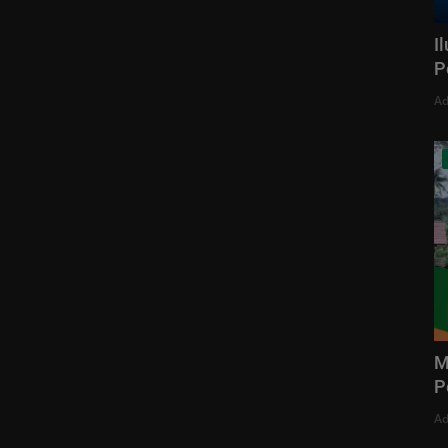
I
P
Ad
M
P
Ad