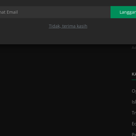
Langga
Tidak, terima kasih
G
K
Ad
K
O
Is
T
E
Pe