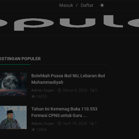
Masuk
/
Daftar
OSTINGAN POPULER
Bolehkah Puasa Ikut NU, Lebaran Ikut
Muhammadiyah
Admin Super
Maret 4, 2024
0
14055
Tahun Ini Kemenag Buka 110.553
Formasi CPNS untuk Guru ...
Admin Super
April 18, 2024
7
12894