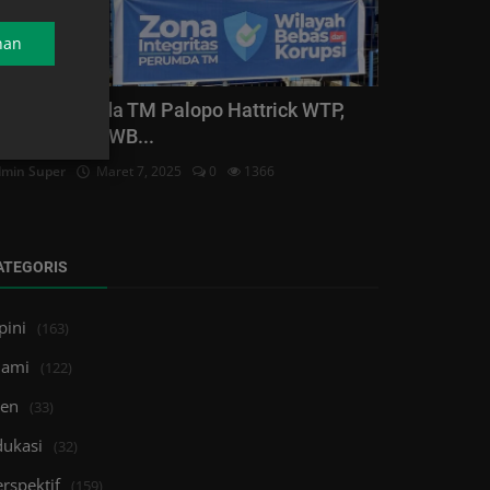
nan
acor, Perumda TM Palopo Hattrick WTP,
ini Terapkan WB...
min Super
Maret 7, 2025
0
1366
ATEGORIS
pini
(163)
lami
(122)
ren
(33)
dukasi
(32)
rspektif
(159)