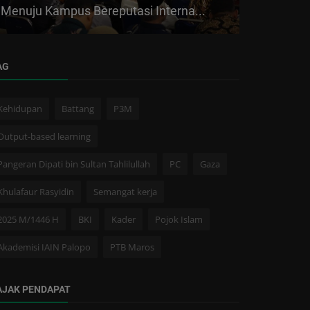
Menuju Kampus Bereputasi Interna...
Bagi Masyar
AG
Kehidupan
Battang
P3M
Output-based learning
Pangeran Dipati bin Sultan Tahlilullah
PC
Gaza
Khulafaur Rasyidin
Semangat kerja
2025 M/1446 H
BKI
Kader
Pojok Islam
Akademisi IAIN Palopo
PTB Maros
AJAK PENDAPAT