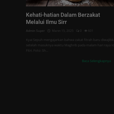
Tren
Kehati-hatian Dalam Berzakat
Masuk
Melalui Ilmu Sirr
Daftar
Admin Super
Maret 15, 2025
0
601
Kyai Sepuh mengajarkan bahwa zakat fitrah baru diwajib
setelah masuknya waktu Maghrib pada malam hari raya I
Fitri. Foto: Sh...
Baca Selengkapnya