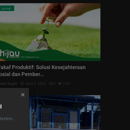
Jurnal
akaf Produktif: Solusi Kesejahteraan
osial dan Pember...
min Super
April 5, 2025
0
1431
Kabar
I
erkini,