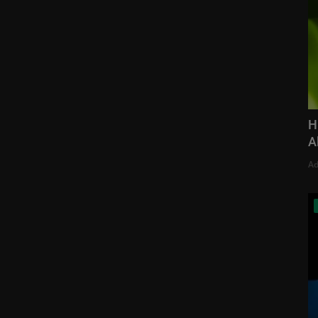
H
A
Ad