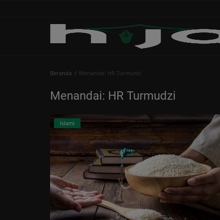
Beranda
Beranda
Menandai: HR Turmudzi
Edukasi
Menandai: HR Turmudzi
Human
Islami
Islami
Kabar
Khutbah
Opini
Perspektif