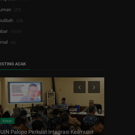
uman
(27)
hutbah
(24)
abar
(1131)
rnal
(3)
OSTING ACAK
Kabar
Kabar
UIN Palopo Perkuat Integrasi Keilmuan
UIN Palopo