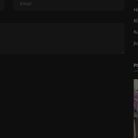
H
K
K
Ju
P
Kabar
ctory
PW GP Ansor Sulsel Kecam Tayangan