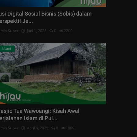
lusi Digital Sosial Bisnis (Sobis) dalam
erspektif Je...
min Super
Juni 1, 2025
0
2200
Islami
asjid Tua Wawoangi: Kisah Awal
erjalanan Islam di Pul...
min Super
April 6, 2025
0
1809