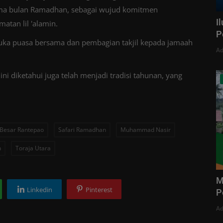
elama bulan Ramadhan, sebagai wujud komitmen
I
atan lil 'alamin.
P
 buka puasa bersama dan pembagian takjil kepada jamaah
Ad
i diketahui juga telah menjadi tradisi tahunan, yang
 Besar Rantepao
Safari Ramadhan
Muhammad Nasir
h
Toraja Utara
M
Linkedin
Pinterest
P
Ad