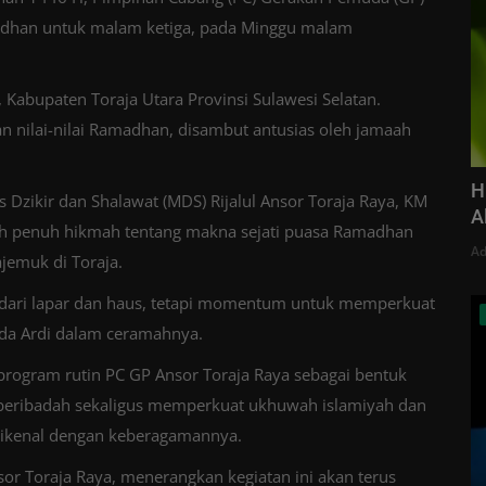
madhan untuk malam ketiga, pada Minggu malam
, Kabupaten Toraja Utara Provinsi Sulawesi Selatan.
nilai-nilai Ramadhan, disambut antusias oleh jamaah
H
 Dzikir dan Shalawat (MDS) Rijalul Ansor Toraja Raya, KM
A
h penuh hikmah tentang makna sejati puasa Ramadhan
Ad
jemuk di Toraja.
 dari lapar dan haus, tetapi momentum untuk memperkuat
uda Ardi dalam ceramahnya.
program rutin PC GP Ansor Toraja Raya sebagai bentuk
 beribadah sekaligus memperkuat ukhuwah islamiyah dan
dikenal dengan keberagamannya.
r Toraja Raya, menerangkan kegiatan ini akan terus