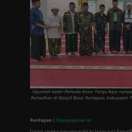
Tren
Masuk
Daftar
Sejumlah kader Pemuda Ansor Toraja Raya nampak
Ramadhan di Masjid Besar Rantepao, Kabupaten Tor
Rantepao |
hijaupopuler.id
Dalam rangka menyemarakkan bulan suci Ramadh