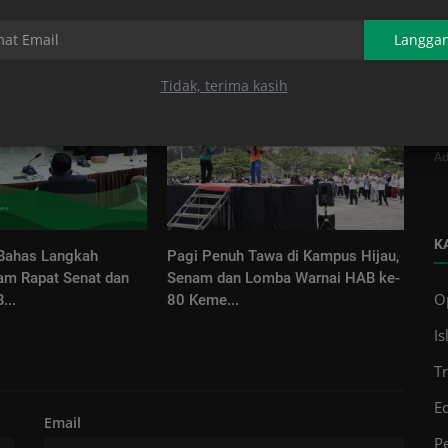
Langga
Tidak, terima kasih
G
K
Ad
K
 Bahas Langkah
Pagi Penuh Tawa di Kampus Hijau,
lam Rapat Senat dan
Senam dan Lomba Warnai HAB ke-
O
...
80 Keme...
Is
T
E
Email
Pe