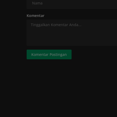
Komentar
Komentar Postingan
Opini
Idul Fitri Moment Resetting To Fa