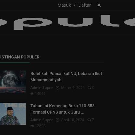
Masuk
/
Daftar
OSTINGAN POPULER
Bolehkah Puasa Ikut NU, Lebaran Ikut
Muhammadiyah
Admin Super
Maret 4, 2024
0
14049
Tahun Ini Kemenag Buka 110.553
Formasi CPNS untuk Guru ...
Admin Super
April 18, 2024
7
12893