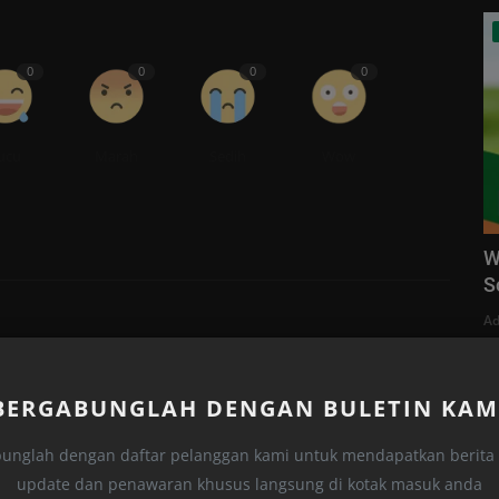
0
0
0
0
ucu
Marah
Sedih
Wow
W
S
Ad
BERGABUNGLAH DENGAN BULETIN KAM
unglah dengan daftar pelanggan kami untuk mendapatkan berita t
update dan penawaran khusus langsung di kotak masuk anda