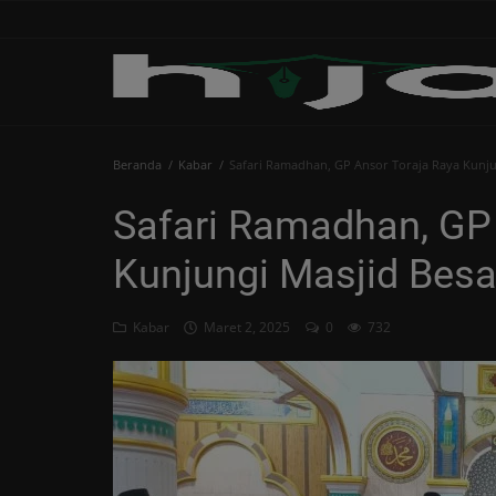
Beranda
Beranda
Kabar
Safari Ramadhan, GP Ansor Toraja Raya Kunju
Edukasi
Safari Ramadhan, GP
Human
Kunjungi Masjid Bes
Islami
Kabar
Kabar
Maret 2, 2025
0
732
Khutbah
Opini
Perspektif