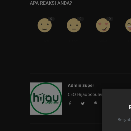
APA REAKSI ANDA?
0
0
0
Suka
Benci
Suka
L
Admin Super
CEO Hijaupopuler
Bergab