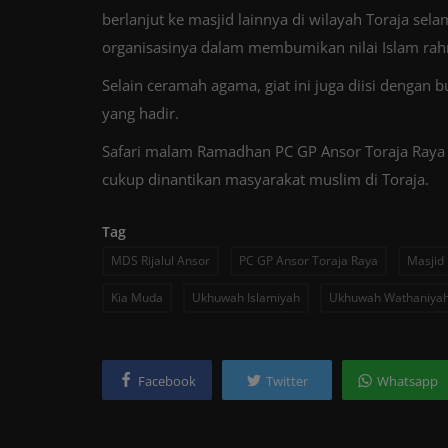
berlanjut ke masjid lainnya di wilayah Toraja s
organisasinya dalam membumikan nilai Islam rahm
Selain ceramah agama, giat ini juga diisi dengan
yang hadir.
Safari malam Ramadhan PC GP Ansor Toraja Raya in
cukup dinantikan masyarakat muslim di Toraja.
Tag
MDS Rijalul Ansor
PC GP Ansor Toraja Raya
Masjid
Kia Muda
Ukhuwah Islamiyah
Ukhuwah Wathaniya
Facebook
Twitter
Whatsapp