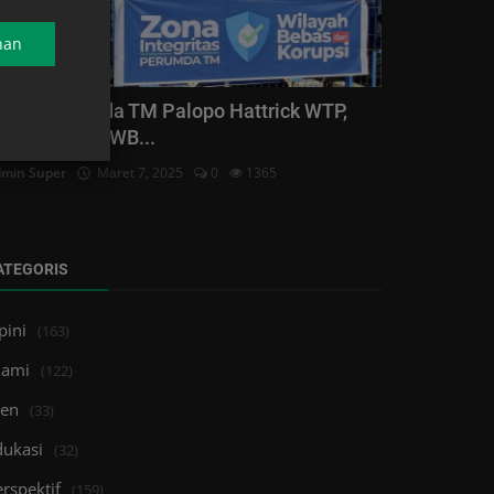
nan
acor, Perumda TM Palopo Hattrick WTP,
ini Terapkan WB...
min Super
Maret 7, 2025
0
1365
ATEGORIS
pini
(163)
lami
(122)
ren
(33)
dukasi
(32)
rspektif
(159)