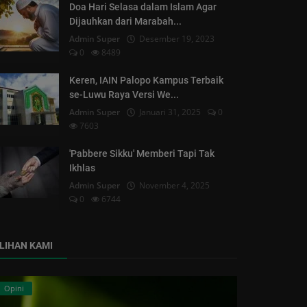
Doa Hari Selasa dalam Islam Agar
Dijauhkan dari Marabah...
Admin Super
Desember 19, 2023
0
8489
Keren, IAIN Palopo Kampus Terbaik
se-Luwu Raya Versi We...
Admin Super
Januari 31, 2025
0
7603
'Pabbere Sikku' Memberi Tapi Tak
Ikhlas
Admin Super
November 4, 2025
0
6744
ILIHAN KAMI
Opini