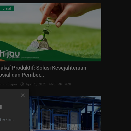
Jurnal
akaf Produktif: Solusi Kesejahteraan
osial dan Pember...
min Super
April 5, 2025
0
1428
Kabar
I
erkini,