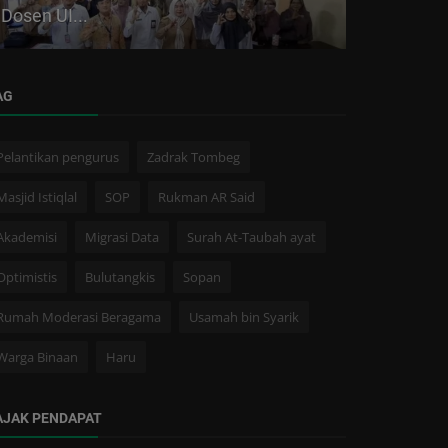
Dosen UI...
Mata, Ini
AG
Pelantikan pengurus
Zadrak Tombeg
Masjid Istiqlal
SOP
Rukman AR Said
Akademisi
Migrasi Data
Surah At-Taubah ayat
Optimistis
Bulutangkis
Sopan
Rumah Moderasi Beragama
Usamah bin Syarik
Warga Binaan
Haru
AJAK PENDAPAT