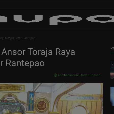
ngi Masjid Besar Rantepao
P
 Ansor Toraja Raya
ar Rantepao
Tambahkan Ke Daftar Bacaan