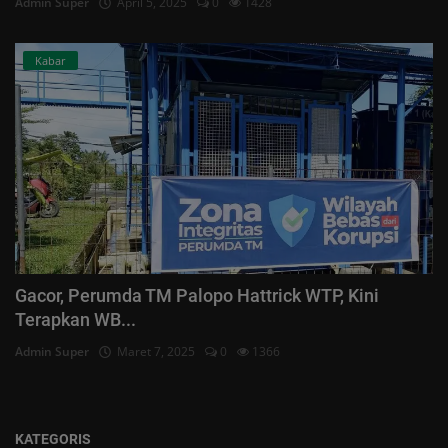
Admin Super
April 5, 2025
0
1428
Kabar
Gacor, Perumda TM Palopo Hattrick WTP, Kini
Terapkan WB...
Admin Super
Maret 7, 2025
0
1366
KATEGORIS