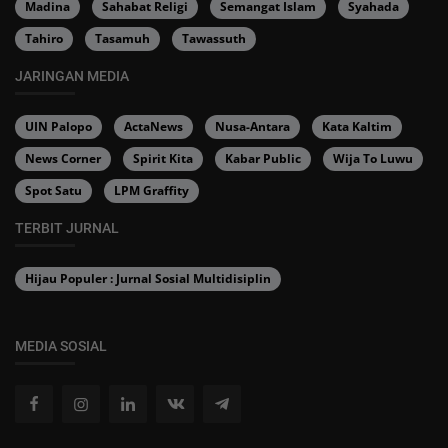
Madina
Sahabat Religi
Semangat Islam
Syahada
Tahiro
Tasamuh
Tawassuth
JARINGAN MEDIA
UIN Palopo
ActaNews
Nusa-Antara
Kata Kaltim
News Corner
Spirit Kita
Kabar Public
Wija To Luwu
Spot Satu
LPM Graffity
TERBIT JURNAL
Hijau Populer : Jurnal Sosial Multidisiplin
MEDIA SOSIAL