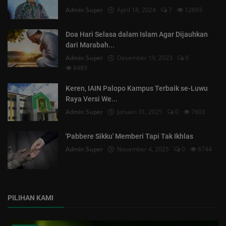
Admin Super
April 18, 2024
7
12893
Doa Hari Selasa dalam Islam Agar Dijauhkan
dari Marabah...
Admin Super
Desember 19, 2023
0
8489
Keren, IAIN Palopo Kampus Terbaik se-Luwu
Raya Versi We...
Admin Super
Januari 31, 2025
0
7603
'Pabbere Sikku' Memberi Tapi Tak Ikhlas
Admin Super
November 4, 2025
0
6744
PILIHAN KAMI