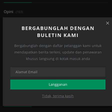
Opini
(163)
Islami
(122)
BERGABUNGLAH DENGAN
Tren
(33)
BULETIN KAMI
Edukasi
(32)
Bergabunglah dengan daftar pelanggan kami untuk
Perspektif
(159)
mendapatkan berita terkini, update dan penawaran
Human
(27)
khusus langsung di kotak masuk anda
Khutbah
(24)
Kabar
(1131)
Jurnal
(3)
Langganan
Tidak, terima kasih
POSTING ACAK