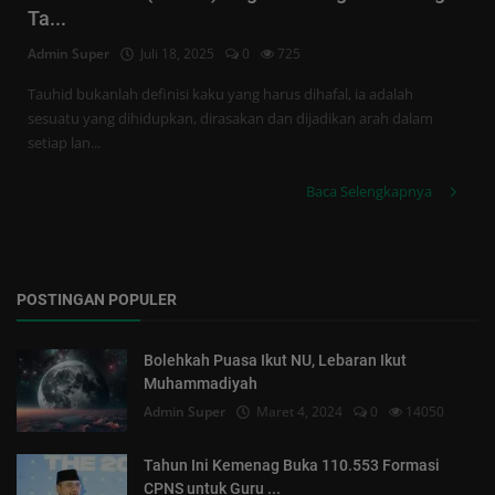
Tren
Ta...
Admin Super
Juli 18, 2025
0
725
Masuk
Tauhid bukanlah definisi kaku yang harus dihafal, ia adalah
Daftar
sesuatu yang dihidupkan, dirasakan dan dijadikan arah dalam
setiap lan...
Baca Selengkapnya
POSTINGAN POPULER
Bolehkah Puasa Ikut NU, Lebaran Ikut
Muhammadiyah
Admin Super
Maret 4, 2024
0
14050
Tahun Ini Kemenag Buka 110.553 Formasi
CPNS untuk Guru ...