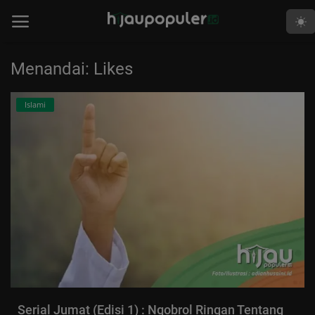
Menandai: Likes
Beranda
Islami
Edukasi
Human
Islami
Kabar
Khutbah
Opini
Perspektif
Serial Jumat (Edisi 1) : Ngobrol Ringan Tentang