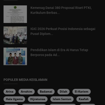
Kemenag Danai 380 Proposal Riset PTKI,
Kurikulum Berbas...
IGIC 2026 Perkuat Posisi Indonesia sebagai
Pusat Diplom...
Pendidikan Islam di Era AI Harus Tetap
Berporos pada Ad...
POPULER MEDIA KEISLAMAN
Arina
Arrahim
Badamai
Dilah
El-Kariem
Hala Ugama
Hijratunaa
Islam Santun
Kaafah