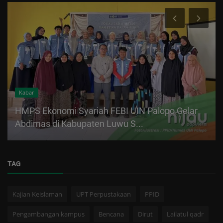
Kabar
HMPS Ekonomi Syariah FEBI UIN Palopo Gelar
Abdimas di Kabupaten Luwu S...
TAG
Kajian Keislaman
UPT Perpustakaan
PPID
Pengambangan kampus
Bencana
Dirut
Lailatul qadr