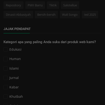
Repository
PMII Barru
Tiktik
Salotellue
Dinasti Abbasiyah
Bersih-bersih
Wali Songo
Ied 2025
JAJAK PENDAPAT
Kategori apa yang paling Anda suka dari produk web kami?
Edukasi
Human
Islami
Jurnal
Kabar
Khutbah